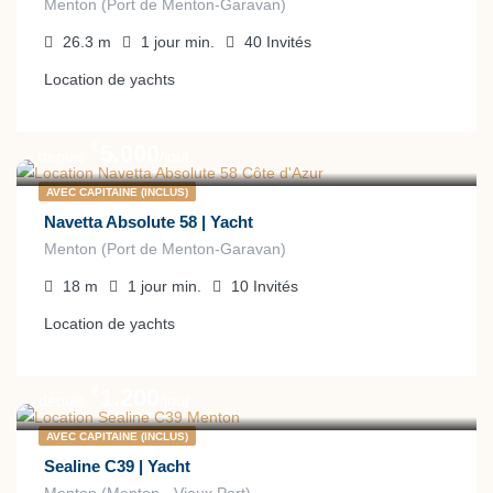
Menton (Port de Menton-Garavan)
26.3
m
1 jour
min.
40
Invités
Location de yachts
€
5.000
depuis
/jour
AVEC CAPITAINE (INCLUS)
Navetta Absolute 58 | Yacht
Menton (Port de Menton-Garavan)
18
m
1 jour
min.
10
Invités
Location de yachts
€
1.200
depuis
/jour
AVEC CAPITAINE (INCLUS)
Sealine C39 | Yacht