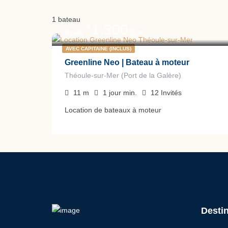
1 bateau
1.300
€
depuis
/jour
AVEC CAPITAINE (INCLUS)
Greenline Neo | Bateau à moteur
Théoule-sur-Mer (Port de la Galère)
11
m
1 jour
min.
12
Invités
Location de bateaux à moteur
Desti