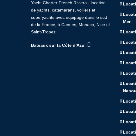
Yacht Charter French Riviera - location
Locati
de yachts, catamarans, voiliers et
Locati
superyachts avec équipage dans le sud
Mer
de la France, à Cannes, Monaco, Nice et
Saint-Tropez.
Locat
Locat
Bateaux sur la Côte d'Azur
Locati
Locat
Locati
Locat
Napou
Locat
Locat
Locati
Locati