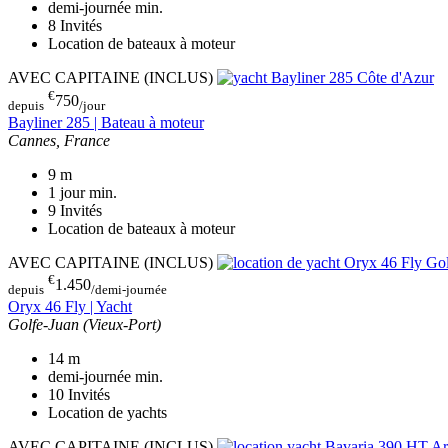
demi-journée
min.
8
Invités
Location de bateaux à moteur
AVEC CAPITAINE (INCLUS)
€
750
depuis
/jour
Bayliner 285 | Bateau à moteur
Cannes, France
9
m
1 jour
min.
9
Invités
Location de bateaux à moteur
AVEC CAPITAINE (INCLUS)
€
1.450
depuis
/demi-journée
Oryx 46 Fly | Yacht
Golfe-Juan (Vieux-Port)
14
m
demi-journée
min.
10
Invités
Location de yachts
AVEC CAPITAINE (INCLUS)