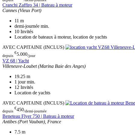
Cranchi Zaffiro 34 | Bateau à moteur
Cannes (Vieux Port)
11
m
demi-journée
min.
10
Invités
Location de bateaux à moteur, location de yachts
AVEC CAPITAINE (INCLUS)
€
5.000
depuis
/jour
VZ 68 | Yacht
Villeneuve-Loubet (Marina Baie des Anges)
19.25
m
1 jour
min.
12
Invités
Location de yachts
AVEC CAPITAINE (INCLUS)
€
450
depuis
/demi-journée
Beneteau Flyer 750 | Bateau à moteur
Antibes (Port Vauban), France
7.5
m