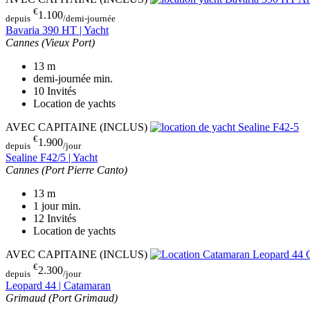
€
1.100
depuis
/demi-journée
Bavaria 390 HT | Yacht
Cannes (Vieux Port)
13
m
demi-journée
min.
10
Invités
Location de yachts
AVEC CAPITAINE (INCLUS)
€
1.900
depuis
/jour
Sealine F42/5 | Yacht
Cannes (Port Pierre Canto)
13
m
1 jour
min.
12
Invités
Location de yachts
AVEC CAPITAINE (INCLUS)
€
2.300
depuis
/jour
Leopard 44 | Catamaran
Grimaud (Port Grimaud)