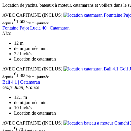
Location de yachts, bateaux à moteur, catamarans et voiliers dans le 
AVEC CAPITAINE (INCLUS)
€
1.600
depuis
/demi-journée
Fontaine Pajot Lucia 40 | Catamaran
Nice
12
m
demi-journée
min.
22
Invités
Location de catamaran
AVEC CAPITAINE (INCLUS)
€
1.300
depuis
/demi-journée
Bali 4.1 | Catamaran
Golfe-Juan, France
12.1
m
demi-journée
min.
10
Invités
Location de catamaran
AVEC CAPITAINE (INCLUS)
€
670
depuis
/demi-journée