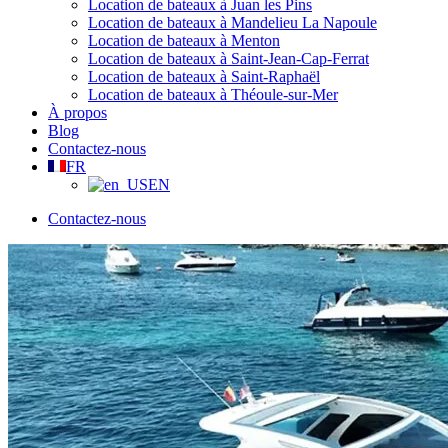
Location de bateaux à Juan les Pins
Location de bateaux à Mandelieu La Napoule
Location de bateaux à Menton
Location de bateaux à Saint-Jean-Cap-Ferrat
Location de bateaux à Saint-Raphaël
Location de bateaux à Théoule-sur-Mer
À propos
Blog
Contactez-nous
FR
EN
Contactez-nous