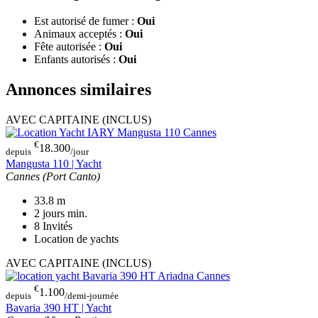
Est autorisé de fumer :
Oui
Animaux acceptés :
Oui
Fête autorisée :
Oui
Enfants autorisés :
Oui
Annonces similaires
AVEC CAPITAINE (INCLUS)
€
18.300
depuis
/jour
Mangusta 110 | Yacht
Cannes (Port Canto)
33.8
m
2 jours
min.
8
Invités
Location de yachts
AVEC CAPITAINE (INCLUS)
€
1.100
depuis
/demi-journée
Bavaria 390 HT | Yacht