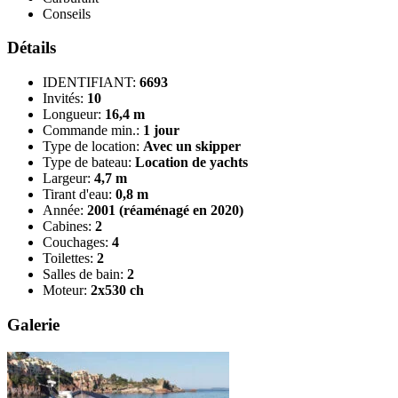
Conseils
Détails
IDENTIFIANT:
6693
Invités:
10
Longueur:
16,4 m
Commande min.:
1 jour
Type de location:
Avec un skipper
Type de bateau:
Location de yachts
Largeur:
4,7 m
Tirant d'eau:
0,8 m
Année:
2001 (réaménagé en 2020)
Cabines:
2
Couchages:
4
Toilettes:
2
Salles de bain:
2
Moteur:
2х530 ch
Galerie