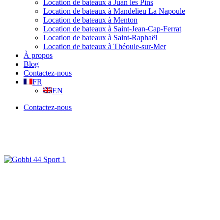
Location de bateaux à Juan les Pins
Location de bateaux à Mandelieu La Napoule
Location de bateaux à Menton
Location de bateaux à Saint-Jean-Cap-Ferrat
Location de bateaux à Saint-Raphaël
Location de bateaux à Théoule-sur-Mer
À propos
Blog
Contactez-nous
FR
EN
Contactez-nous