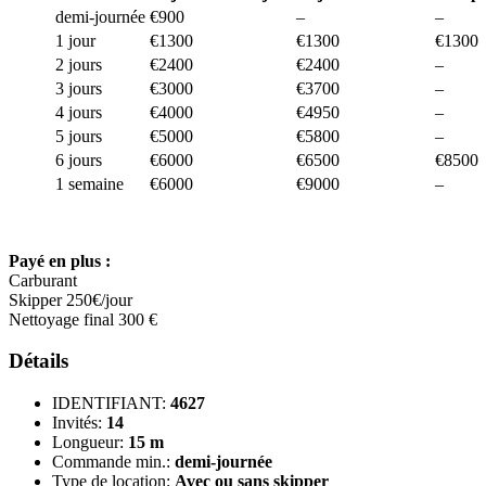
demi-journée
€900
–
–
1 jour
€1300
€1300
€1300
2 jours
€2400
€2400
–
3 jours
€3000
€3700
–
4 jours
€4000
€4950
–
5 jours
€5000
€5800
–
6 jours
€6000
€6500
€8500
1 semaine
€6000
€9000
–
Payé en plus :
Carburant
Skipper 250€/jour
Nettoyage final 300 €
Détails
IDENTIFIANT:
4627
Invités:
14
Longueur:
15 m
Commande min.:
demi-journée
Type de location:
Avec ou sans skipper