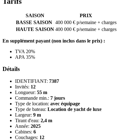
Tarifs
SAISON
PRIX
BASSE SAISON
400 000 € p/semaine + charges
HAUTE SAISON
400 000 € p/semaine + charges
En supplément payant (non inclus dans le prix) :
TVA 20%
APA 35%
Détails
IDENTIFIANT:
7387
Invités:
12
Longueur:
55 m
Commande min.:
7 jours
Type de location:
avec équipage
Type de bateau:
Location de yacht de luxe
Largeur:
9 m
Tirant d'eau:
2,4 m
Année:
2025
Cabines:
6
Couchages:
12