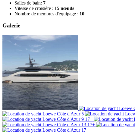
Salles de bain:
7
Vitesse de croisière :
15 nœuds
Nombre de membres d'équipage :
10
Galerie
17+
17+