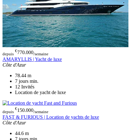
€
770.000
depuis
/semaine
AMARYLLIS | Yacht de luxe
Côte d'Azur
78.44
m
7 jours
min.
12
Invités
Location de yacht de luxe
€
150.000
depuis
/semaine
FAST & FURIOUS | Location de yachts de luxe
Côte d'Azur
44.6
m
7 jours
min.