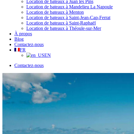
Location de bateaux à Juan les Pins
Location de bateaux à Mandelieu La Napoule
Location de bateaux à Menton
Location de bateaux à Saint-Jean-Cap-Ferrat
Location de bateaux à Saint-Raphaël
Location de bateaux à Théoule-sur-Mer
À propos
Blog
Contactez-nous
FR
EN
Contactez-nous